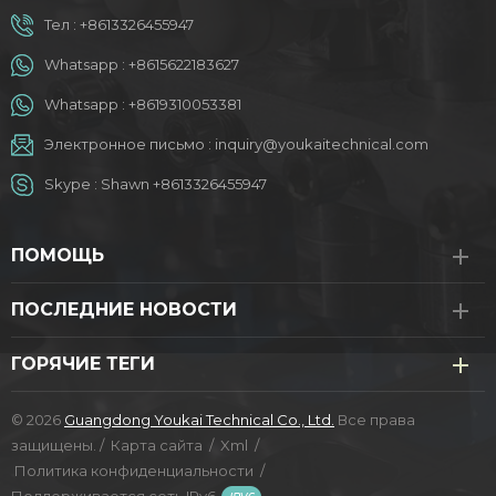
Тел :
+8613326455947
Whatsapp :
+8615622183627
Whatsapp :
+8619310053381
Электронное письмо :
inquiry@youkaitechnical.com
Skype :
Shawn +8613326455947
ПОМОЩЬ
ПОСЛЕДНИЕ НОВОСТИ
ГОРЯЧИЕ ТЕГИ
© 2026
Guangdong Youkai Technical Co., Ltd.
Все права
защищены. /
Карта сайта
/
Xml
/
Политика конфиденциальности
/
Поддерживается сеть IPv6