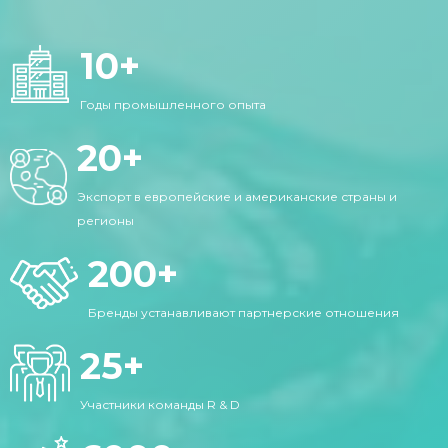
10
+
Годы промышленного опыта
20
+
Экспорт в европейские и американские страны и
регионы
200
+
Бренды устанавливают партнерские отношения
25
+
Участники команды R & D