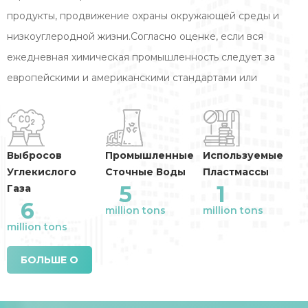
продукты, продвижение охраны окружающей среды и
низкоуглеродной жизни.Согласно оценке, если вся
ежедневная химическая промышленность следует за
европейскими и американскими стандартами или
стандартом Youkai для производства моющих средств,
Годовое сокращение выбросов отрасли
:
Выбросов
Промышленные
Используемые
Углекислого
Сточные Воды
Пластмассы
5
1
Газа
6
million tons
million tons
million tons
БОЛЬШЕ О