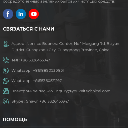
сосредоточенных и зеленых бытовых чистящих средств.
СВЯЗАТЬСЯ С НАМИ
Адрес : Norinco Business Center, No.1 Meigang Rd, Baiyun
District, Guangzhou City, Guangdong Province, China.
Тел :
+8613326455947
Whatsapp :
+8618890530851
Whatsapp :
+8615360521297
Электронное письмо :
inquiry@youkaitechnical.com
Skype :
Shawn +8613326455947
ПОМОЩЬ