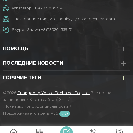
Whatsapp :
+8619310053381
Электронное письмо :
inquiry@youkaitechnical.com
Skype :
Shawn +8613326455947
ПОМОЩЬ
ПОСЛЕДНИЕ НОВОСТИ
ГОРЯЧИЕ ТЕГИ
© 2026
Guangdong Youkai Technical Co., Ltd.
Все права
защищены. /
Карта сайта
/
Xml
/
Политика конфиденциальности
/
Поддерживается сеть IPv6