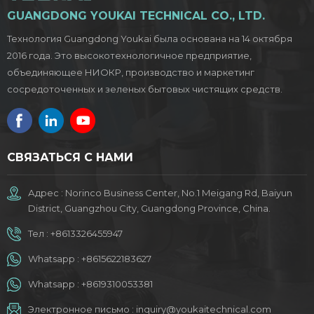
GUANGDONG YOUKAI TECHNICAL CO., LTD.
Технология Guangdong Youkai была основана на 14 октября
2016 года. Это высокотехнологичное предприятие,
объединяющее НИОКР, производство и маркетинг
сосредоточенных и зеленых бытовых чистящих средств.
СВЯЗАТЬСЯ С НАМИ
Адрес : Norinco Business Center, No.1 Meigang Rd, Baiyun
District, Guangzhou City, Guangdong Province, China.
Тел :
+8613326455947
Whatsapp :
+8615622183627
Whatsapp :
+8619310053381
Электронное письмо :
inquiry@youkaitechnical.com