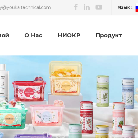
Язык :
ry@youkaitechnical.com
мой
О Нас
НИОКР
Продукт