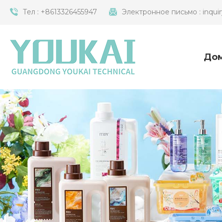
Тел :
+8613326455947
Электронное письмо :
inqui
До