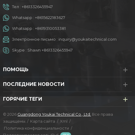
Тел :
+8613326455947
Whatsapp :
+8615622183627
Whatsapp :
+8619310053381
Электронное письмо :
inquiry@youkaitechnical.com
Skype :
Shawn +8613326455947
ПОМОЩЬ
ПОСЛЕДНИЕ НОВОСТИ
ГОРЯЧИЕ ТЕГИ
© 2026
Guangdong Youkai Technical Co., Ltd.
Все права
защищены. /
Карта сайта
/
Xml
/
Политика конфиденциальности
/
Поддерживается сеть IPv6