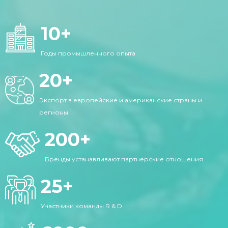
10
+
Годы промышленного опыта
20
+
Экспорт в европейские и американские страны и
регионы
200
+
Бренды устанавливают партнерские отношения
25
+
Участники команды R & D