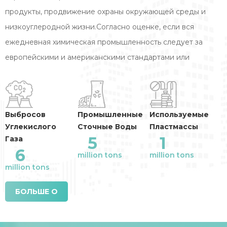
продукты, продвижение охраны окружающей среды и
низкоуглеродной жизни.Согласно оценке, если вся
ежедневная химическая промышленность следует за
европейскими и американскими стандартами или
стандартом Youkai для производства моющих средств,
Годовое сокращение выбросов отрасли
:
Выбросов
Промышленные
Используемые
Углекислого
Сточные Воды
Пластмассы
5
1
Газа
6
million tons
million tons
million tons
БОЛЬШЕ О